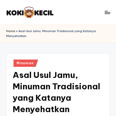
Skip
to
k
content
o
Home
»
Asal Usul Jamu, Minuman Tradisional yang Katanya
Menyehatkan
k
i
k
Posted
e
Minuman
in
Asal Usul Jamu,
c
il
Minuman Tradisional
.i
yang Katanya
d
Menyehatkan