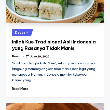
Posted
Dessert
in
Inilah Kue Tradisional Asli Indonesia
yang Rasanya Tidak Manis
Brandi
June 29, 2025
Posted
by
Saat mendengar kata "kue", kebanyakan orang akan
langsung membayangkan rasa manis dan legit yang
menggoda. Namun, Indonesia memiliki kekayaan
kuliner yang…
Read More