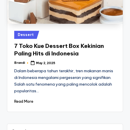
Posted
Dessert
in
7 Toko Kue Dessert Box Kekinian
Paling Hits di Indonesia
Brandi
May 2, 2025
Posted
by
Dalam beberapa tahun terakhir, tren makanan manis
di Indonesia mengalami pergeseran yang signifikan.
Salah satu fenomena yang paling mencolok adalah
popularitas…
Read More