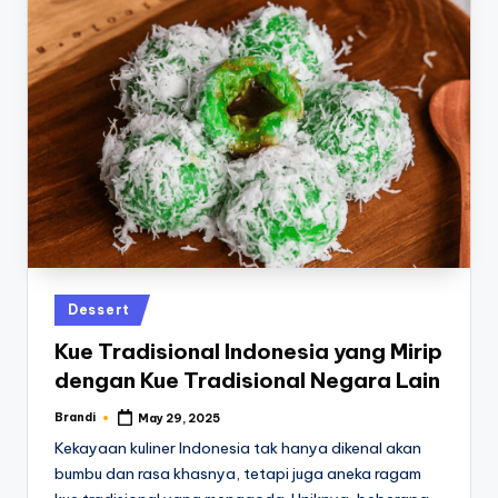
Posted
Dessert
in
Kue Tradisional Indonesia yang Mirip
dengan Kue Tradisional Negara Lain
Brandi
May 29, 2025
Posted
by
Kekayaan kuliner Indonesia tak hanya dikenal akan
bumbu dan rasa khasnya, tetapi juga aneka ragam