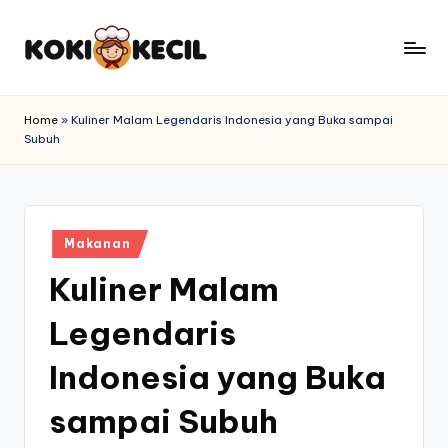
Skip
to
k
content
o
Home
»
Kuliner Malam Legendaris Indonesia yang Buka sampai
Subuh
k
i
k
Posted
e
Makanan
in
Kuliner Malam
c
il
Legendaris
.i
Indonesia yang Buka
d
sampai Subuh